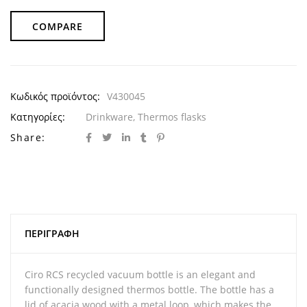
COMPARE
Κωδικός προϊόντος:
V430045
Κατηγορίες:
Drinkware
,
Thermos flasks
Share:
ΠΕΡΙΓΡΑΦΉ
Ciro RCS recycled vacuum bottle is an elegant and
functionally designed thermos bottle. The bottle has a
lid of acacia wood with a metal loop, which makes the