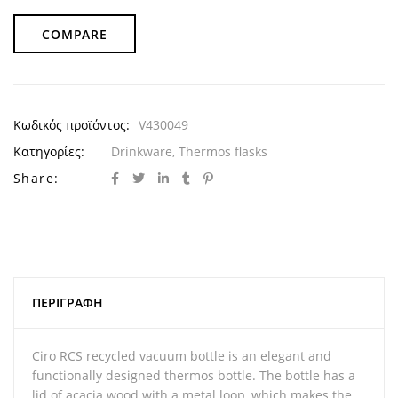
COMPARE
Κωδικός προϊόντος:
V430049
Κατηγορίες:
Drinkware
,
Thermos flasks
Share:
ΠΕΡΙΓΡΑΦΉ
Ciro RCS recycled vacuum bottle is an elegant and
functionally designed thermos bottle. The bottle has a
lid of acacia wood with a metal loop, which makes the