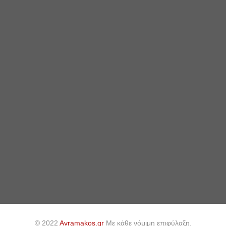
© 2022
Avramakos.gr
Με κάθε νόμιμη επιφύλαξη.