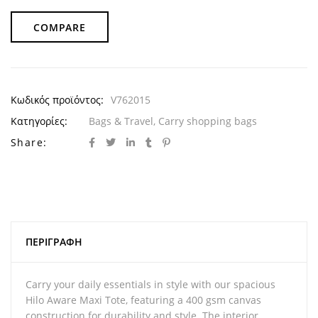
COMPARE
Κωδικός προϊόντος:
V762015
Κατηγορίες:
Bags & Travel
,
Carry shopping bags
Share:
ΠΕΡΙΓΡΑΦΉ
Carry your daily essentials in style with our spacious
Hilo Aware Maxi Tote, featuring a 400 gsm canvas
construction for durability and style. The interior