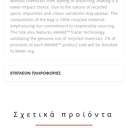
without chemicals from dyeing or bleaching, making it a
lower-impact choice. Due to the nature of recycled
yarns, impurities and colour variations may appear. The
composition of the bag is 100% recycled material,
emphasizing our commitment to responsible sourcing.
The tote also features AWARE™ tracer technology,
validating the genuine use of recycled materials. 2% of
proceeds of each AWARE™ product sold will be donated
to Water.org.
ΕΠΙΠΛΈΟΝ ΠΛΗΡΟΦΟΡΊΕΣ
Σχετικά προϊόντα