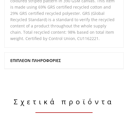
coloured striped pattern in 390 GSM canvas. This item
is made using 69% GRS certified recycled cotton and
29% GRS certified recycled polyester. GRS (Global
Recycled Standard) is a standard to verify the recycled
content of a product throughout the whole supply
chain. Total recycled content: 98% based on total item
weight. Certified by Control Union, CU1162221.
ΕΠΙΠΛΈΟΝ ΠΛΗΡΟΦΟΡΊΕΣ
Σχετικά προϊόντα