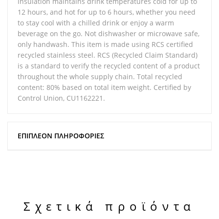
insulation maintains drink temperatures cold for up to
12 hours, and hot for up to 6 hours, whether you need
to stay cool with a chilled drink or enjoy a warm
beverage on the go. Not dishwasher or microwave safe,
only handwash. This item is made using RCS certified
recycled stainless steel. RCS (Recycled Claim Standard)
is a standard to verify the recycled content of a product
throughout the whole supply chain. Total recycled
content: 80% based on total item weight. Certified by
Control Union, CU1162221.
ΕΠΙΠΛΈΟΝ ΠΛΗΡΟΦΟΡΊΕΣ
Σχετικά προϊόντα