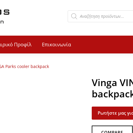
αιρικό Προφίλ
Επικοινωνία
GA Parks cooler backpack
Vinga VI
backpac
Ρωτήστε μας για
COMPARE