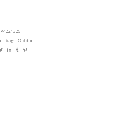
V4221325
er bags
,
Outdoor