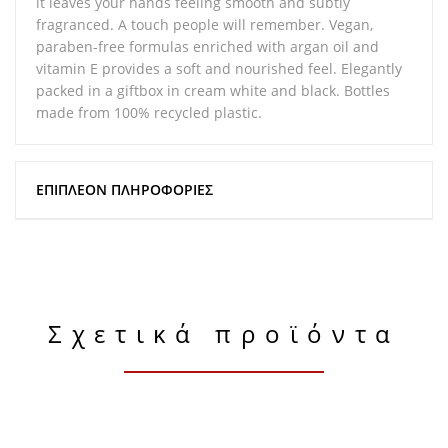
it leaves your hands feeling smooth and subtly
fragranced. A touch people will remember. Vegan,
paraben-free formulas enriched with argan oil and
vitamin E provides a soft and nourished feel. Elegantly
packed in a giftbox in cream white and black. Bottles
made from 100% recycled plastic.
ΕΠΙΠΛΈΟΝ ΠΛΗΡΟΦΟΡΊΕΣ
Σχετικά προϊόντα