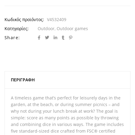
Κωδικός προϊόντος:
V4532409
Κατηγορίες:
Outdoor
,
Outdoor games
Share:
ΠΕΡΙΓΡΑΦΉ
A timeless game that’s perfect for leisurely days in the
garden, at the beach, or during summer picnics – and
why not during your lunch break at work? The goal is
simple: score as many points as possible by throwing
and combining dice in various ways. The game includes
five standard-sized dice crafted from FSC® certified