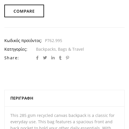
COMPARE
Κωδικός προϊόντος:
P762.995
Κατηγορίες:
Backpacks
,
Bags & Travel
Share:
ΠΕΡΙΓΡΑΦΉ
This 285 gsm recycled canvas backpack is a classic for
everyday use. This bag features a spacious front and
back pocket to hold your other daily essentials. With