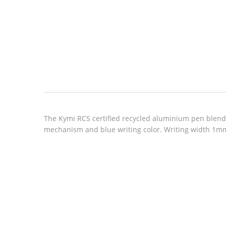
Look inside
The Kymi RCS certified recycled aluminium pen blends 
mechanism and blue writing color. Writing width 1mm,