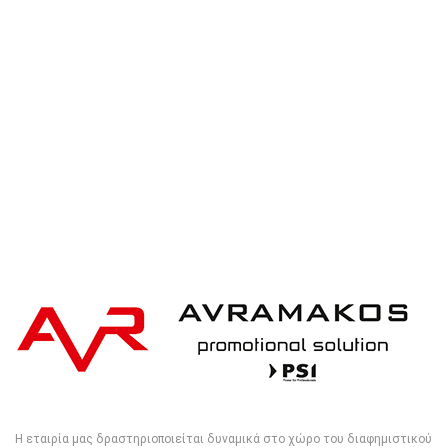
XD Collection 21″ Impact AWARE™ RPET 190T
auto open/close umbrella
Η εταιρία μας δραστηριοποιείται δυναμικά στο χώρο του διαφημιστικού