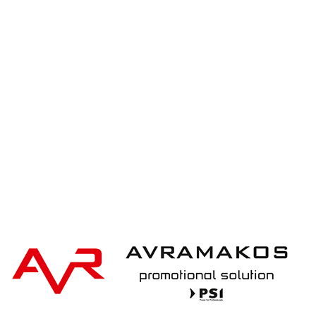
XD Design Bobby Hero Small, Anti-theft
backpack