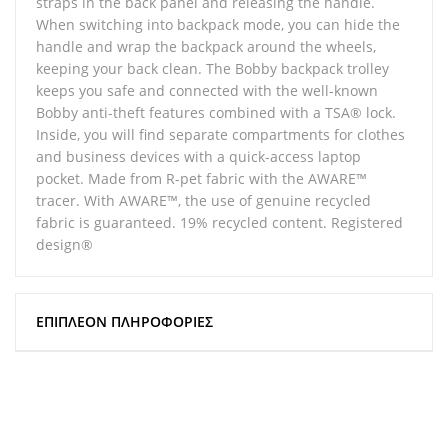
straps in the back panel and releasing the handle.
When switching into backpack mode, you can hide the
handle and wrap the backpack around the wheels,
keeping your back clean. The Bobby backpack trolley
keeps you safe and connected with the well-known
Bobby anti-theft features combined with a TSA® lock.
Inside, you will find separate compartments for clothes
and business devices with a quick-access laptop
pocket. Made from R-pet fabric with the AWARE™
tracer. With AWARE™, the use of genuine recycled
fabric is guaranteed. 19% recycled content. Registered
design®
ΕΠΙΠΛΈΟΝ ΠΛΗΡΟΦΟΡΊΕΣ