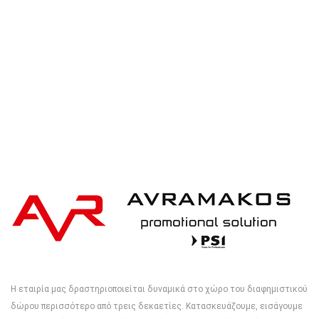
iqoniq IQONIQ Bryce recycled cotton t-shirt
Η εταιρία μας δραστηριοποιείται δυναμικά στο χώρο του διαφημιστικού
δώρου περισσότερο από τρεις δεκαετίες. Κατασκευάζουμε, εισάγουμε