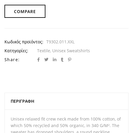
COMPARE
Κωδικός προϊόντος:
T9302.011.XXL
Κατηγορίες:
Textile
,
Unisex Sweatshirts
Share:
ΠΕΡΙΓΡΑΦΉ
Unisex relaxed fit crew neck made from 100% cotton, of
which 50% recycled and 50% organic, in 340 G/M². The
sweater has dropped shoulders, a round neckline,