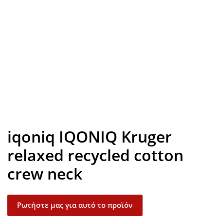
Look inside
iqoniq IQONIQ Kruger
relaxed recycled cotton
crew neck
Ρωτήστε μας για αυτό το προϊόν