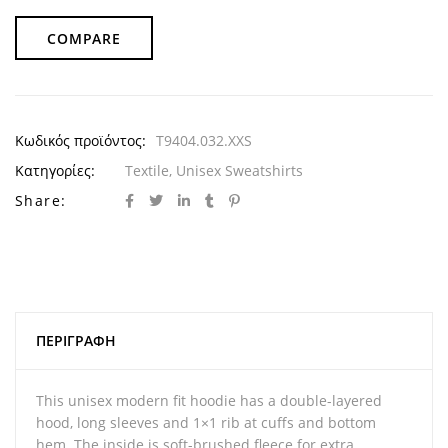
COMPARE
Κωδικός προϊόντος:
T9404.032.XXS
Κατηγορίες:
Textile
,
Unisex Sweatshirts
Share:
ΠΕΡΙΓΡΑΦΉ
This unisex modern fit hoodie has a double-layered
hood, long sleeves and 1×1 rib at cuffs and bottom
hem. The inside is soft-brushed fleece for extra