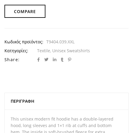
COMPARE
Κωδικός προϊόντος:
T9404.039.XXL
Κατηγορίες:
Textile
,
Unisex Sweatshirts
Share:
ΠΕΡΙΓΡΑΦΉ
This unisex modern fit hoodie has a double-layered
hood, long sleeves and 1×1 rib at cuffs and bottom
hem. The inside is soft-brushed fleece for extra