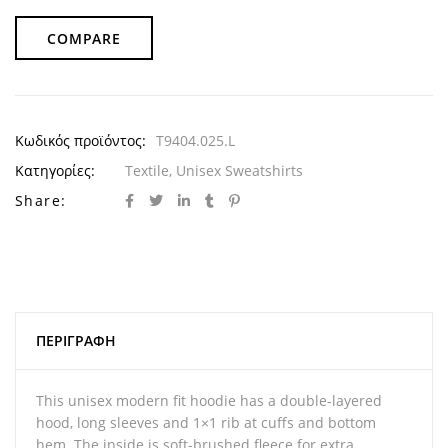
COMPARE
Κωδικός προϊόντος:
T9404.025.L
Κατηγορίες:
Textile
,
Unisex Sweatshirts
Share:
ΠΕΡΙΓΡΑΦΉ
This unisex modern fit hoodie has a double-layered
hood, long sleeves and 1×1 rib at cuffs and bottom
hem. The inside is soft-brushed fleece for extra