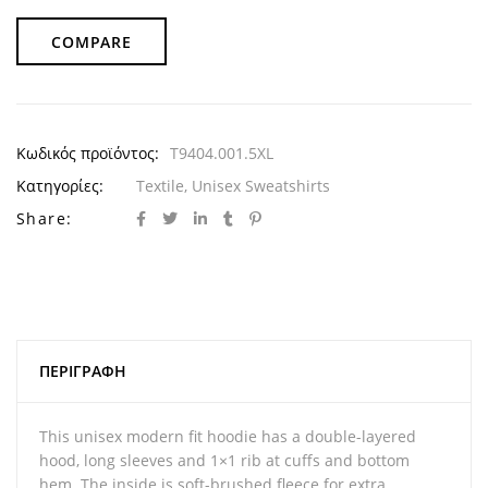
COMPARE
Κωδικός προϊόντος:
T9404.001.5XL
Κατηγορίες:
Textile
,
Unisex Sweatshirts
Share:
ΠΕΡΙΓΡΑΦΉ
This unisex modern fit hoodie has a double-layered
hood, long sleeves and 1×1 rib at cuffs and bottom
hem. The inside is soft-brushed fleece for extra