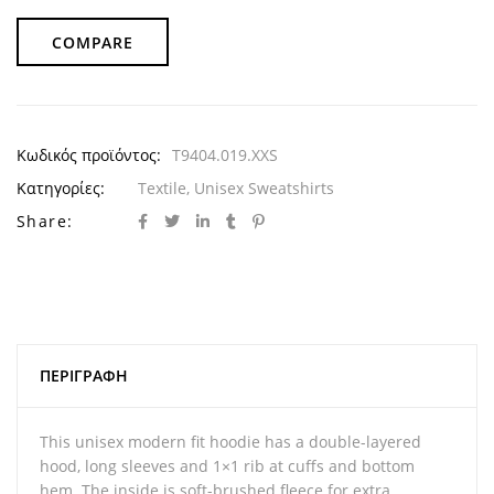
COMPARE
Κωδικός προϊόντος:
T9404.019.XXS
Κατηγορίες:
Textile
,
Unisex Sweatshirts
Share:
ΠΕΡΙΓΡΑΦΉ
This unisex modern fit hoodie has a double-layered
hood, long sleeves and 1×1 rib at cuffs and bottom
hem. The inside is soft-brushed fleece for extra