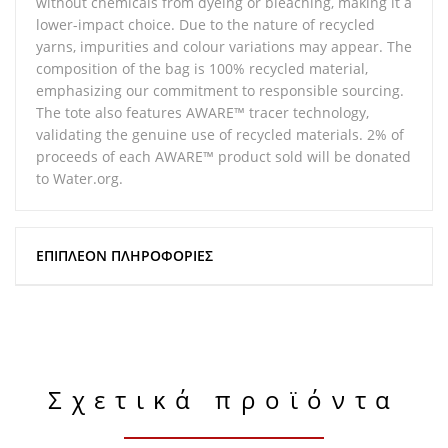
without chemicals from dyeing or bleaching, making it a
lower-impact choice. Due to the nature of recycled
yarns, impurities and colour variations may appear. The
composition of the bag is 100% recycled material,
emphasizing our commitment to responsible sourcing.
The tote also features AWARE™ tracer technology,
validating the genuine use of recycled materials. 2% of
proceeds of each AWARE™ product sold will be donated
to Water.org.
ΕΠΙΠΛΈΟΝ ΠΛΗΡΟΦΟΡΊΕΣ
Σχετικά προϊόντα