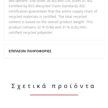
two options: S/M (sizes 36-40) and L/XL (sizes 41-45).
Certified by RCS (Recycled Claim Standard), RSC
certification guarantees that the entire supply chain of
recycled materials is certified. The total recycled
content is based on the overall product weight. This
product contains 32 % (S/M) and 37 % (L/XL) RSC-
certified recycled polyester.
ΕΠΙΠΛΈΟΝ ΠΛΗΡΟΦΟΡΊΕΣ
Σχετικά προϊόντα