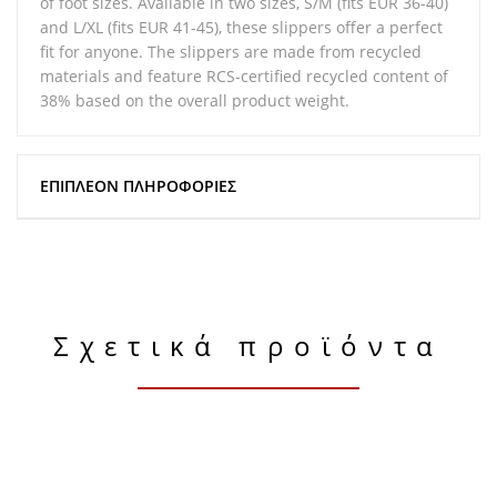
of foot sizes. Available in two sizes, S/M (fits EUR 36-40)
and L/XL (fits EUR 41-45), these slippers offer a perfect
fit for anyone. The slippers are made from recycled
materials and feature RCS-certified recycled content of
38% based on the overall product weight.
ΕΠΙΠΛΈΟΝ ΠΛΗΡΟΦΟΡΊΕΣ
Σχετικά προϊόντα