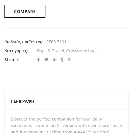
COMPARE
Κωδικός προϊόντος:
P763.5101
Κατηγορίες:
Bags & Travel
,
Crossbody bags
Share:
ΠΕΡΙΓΡΑΦΉ
Discover the perfect companion for your daily
excursions—now in an XL version with even more space
and functionality. Crafted from AWARE™ recycled